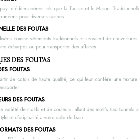
pays méditerranéens tels que la Tunisie et le Maroc. Traditionnelle
rranéens pour diverses raisons.
NNELLE DES FOUTAS
 utilisées comme vêtements traditionnels et servaient de couverture
comme écharpes ou pour transporter des affaires.
UES DES FOUTAS
 DES FOUTAS
artir de coton de haute qualité, ce qui leur confère une textur
ransporter.
EURS DES FOUTAS
 variété de motifs et de couleurs, allant des motifs traditionnels
le et d’originalité à votre salle de bain.
 FORMATS DES FOUTAS