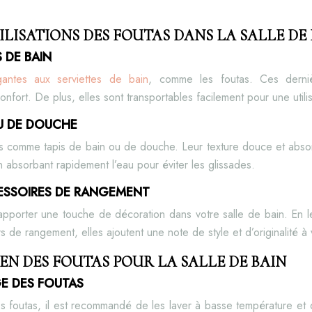
ILISATIONS DES FOUTAS DANS LA SALLE DE
 DE BAIN
égantes aux serviettes de bain
, comme les foutas. Ces derni
nfort. De plus, elles sont transportables facilement pour une utilis
U DE DOUCHE
ées comme tapis de bain ou de douche. Leur texture douce et abso
n absorbant rapidement l’eau pour éviter les glissades.
ESSOIRES DE RANGEMENT
 apporter une touche de décoration dans votre salle de bain. En 
s de rangement, elles ajoutent une note de style et d’originalité à
EN DES FOUTAS POUR LA SALLE DE BAIN
GE DES FOUTAS
s foutas, il est recommandé de les laver à basse température et de 