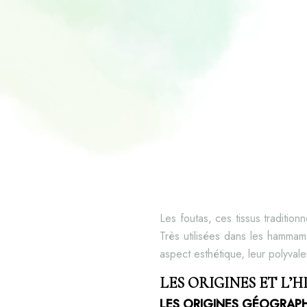
Les foutas, ces tissus traditio
Très utilisées dans les hammam
aspect esthétique, leur polyva
LES ORIGINES ET L’
LES ORIGINES GÉOGRAP