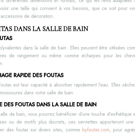
s différentes dimensions et formats, ce qui les rend adaptées à 
isir une taille qui convient à vos besoins, que ce soit pour vou
accessoire de décoration.
TAS DANS LA SALLE DE BAIN
OUTAS
yvalentes dans la salle de bain. Elles peuvent être utilisées co
res de rangement ou même comme écharpes pour les cheveux. 
n.
HAGE RAPIDE DES FOUTAS
outas est leur capacité à absorber rapidement l’eau. Elles sèchen
moisissures dans votre salle de bain.
LE DES FOUTAS DANS LA SALLE DE BAIN
salle de bain, vous pourrez bénéficier d’une touche d’esthétique et
ses ou de motifs plus discrets, ces serviettes apporteront une 
er des foutas sur divers sites, comme
byfoutas.com
, pour agré