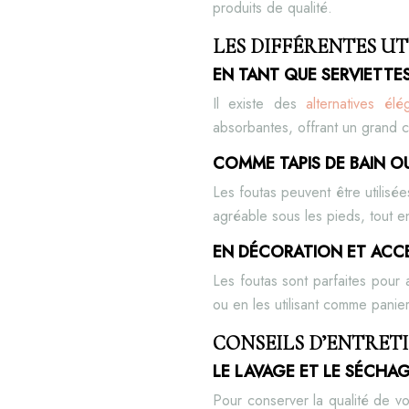
produits de qualité.
LES DIFFÉRENTES UT
EN TANT QUE SERVIETTES
Il existe des
alternatives él
absorbantes, offrant un grand co
COMME TAPIS DE BAIN O
Les foutas peuvent être utilis
agréable sous les pieds, tout e
EN DÉCORATION ET ACC
Les foutas sont parfaites pour
ou en les utilisant comme panier
CONSEILS D’ENTRETI
LE LAVAGE ET LE SÉCHA
Pour conserver la qualité de vo