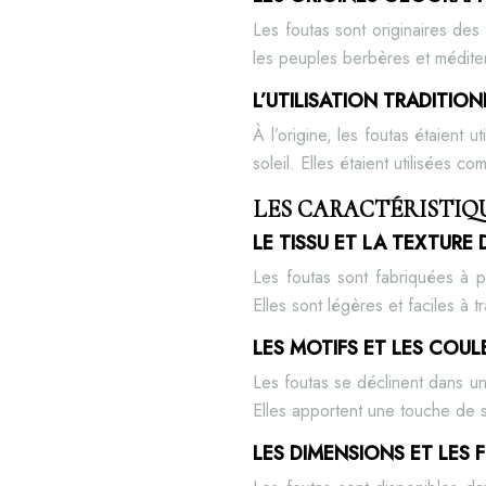
Les foutas sont originaires des 
les peuples berbères et médite
L’UTILISATION TRADITIO
À l’origine, les foutas étaient
soleil. Elles étaient utilisées 
LES CARACTÉRISTIQ
LE TISSU ET LA TEXTURE
Les foutas sont fabriquées à p
Elles sont légères et faciles à t
LES MOTIFS ET LES COUL
Les foutas se déclinent dans une
Elles apportent une touche de sty
LES DIMENSIONS ET LES