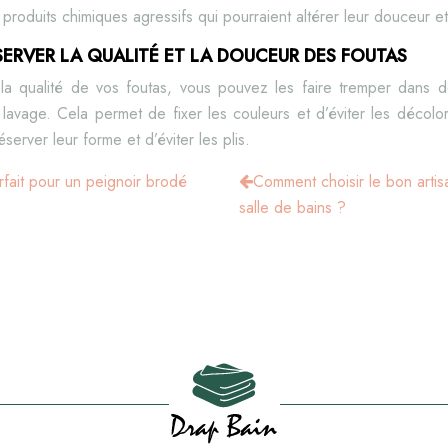
e produits chimiques agressifs qui pourraient altérer leur douceur e
ERVER LA QUALITÉ ET LA DOUCEUR DES FOUTAS
la qualité de vos foutas, vous pouvez les faire tremper dans 
 lavage. Cela permet de fixer les couleurs et d’éviter les décol
server leur forme et d’éviter les plis.
rfait pour un peignoir brodé
Comment choisir le bon artis
salle de bains ?