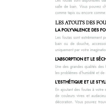
Les foutas sont disponibles dan
salle de bain. Vous pouvez cho
comme tapis ou encore comme 
LES ATOUTS DES FOU
LA POLYVALENCE DES F
Les foutas sont extrêmement pol
bain ou de douche, accessoi
uniquement par votre imaginatio
L’ABSORPTION ET LE SÉC
Une des grandes qualités des f
les problèmes d’humidité et de 
L’ESTHÉTIQUE ET LE STY
En ajoutant des foutas à votre 
de couleurs vives et audacieu
décoration. Vous pouvez trouv