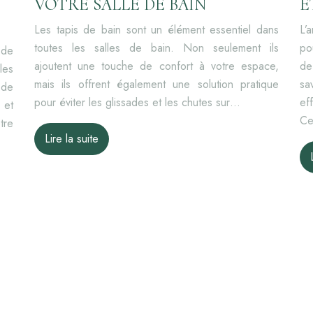
VOTRE SALLE DE BAIN
E
Les tapis de bain sont un élément essentiel dans
L’
toutes les salles de bain. Non seulement ils
po
 de
ajoutent une touche de confort à votre espace,
de
les
mais ils offrent également une solution pratique
sa
 de
pour éviter les glissades et les chutes sur…
ef
 et
Ce
tre
Lire la suite