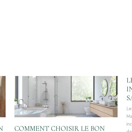
L
I
S
Le
Ma
in
N
COMMENT CHOISIR LE BON
da